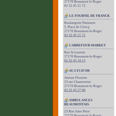
27170 Beaumont le Roger
02 32 45 21 72
LE FOURNIL DE FRANCK
Boulangerie Patisserie
5, Place de Clercq
27170 Beaumont-le-Roger
02 32 45 21 72
CARREFOUR MARKET
Rue St Laurent
27170 Beaumont-le-Roger
02 32 45 34 15
AU LYS D'OR
Artisan Fleuriste
23 rue Chantereine
27170 Beaumont-le-Roger
02 32 45 27 90
AMBULANCES
BEAUMONTAIS
23 Rue Jules Prior
27170 Beaumont le Roger