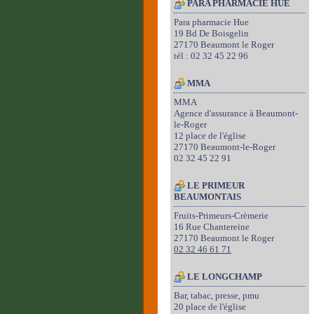
PARA PHARMACIE HUE
Para pharmacie Hue
19 Bd De Boisgelin
27170 Beaumont le Roger
tél : 02 32 45 22 96
MMA
MMA
Agence d'assurance à Beaumont-
le-Roger
12 place de l'église
27170 Beaumont-le-Roger
02 32 45 22 91
LE PRIMEUR
BEAUMONTAIS
Fruits-Primeurs-Crèmerie
16 Rue Chantereine
27170 Beaumont le Roger
02 32 46 61 71
LE LONGCHAMP
Bar, tabac, presse, pmu
20 place de l'église