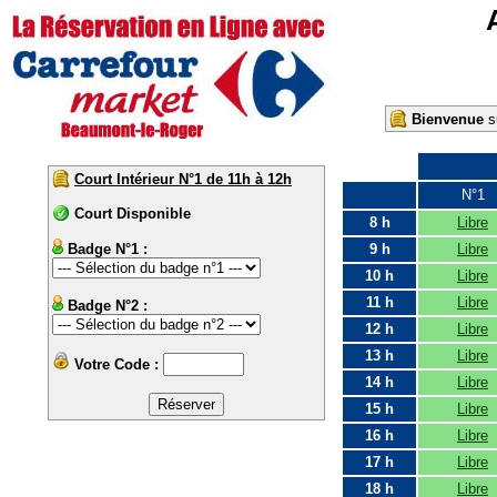
Bienvenue
su
Court Intérieur N°1 de 11h à 12h
N°1
Court Disponible
8 h
Libre
Badge N°1 :
9 h
Libre
10 h
Libre
11 h
Libre
Badge N°2 :
12 h
Libre
13 h
Libre
Votre Code :
14 h
Libre
15 h
Libre
16 h
Libre
17 h
Libre
18 h
Libre