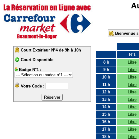
Au
Bienvenue
su
Court Extérieur N°4 de 9h à 10h
N°1
Court Disponible
8 h
Libre
Badge N°1 :
9 h
Libre
10 h
Libre
11 h
Libre
Votre Code :
12 h
Libre
13 h
Libre
14 h
Libre
15 h
Libre
16 h
Libre
17 h
Libre
18 h
Libre