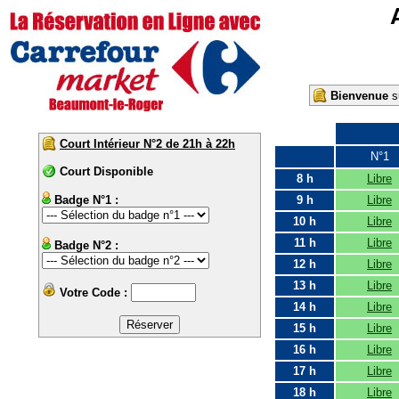
Bienvenue
su
Court Intérieur N°2 de 21h à 22h
N°1
Court Disponible
8 h
Libre
Badge N°1 :
9 h
Libre
10 h
Libre
11 h
Libre
Badge N°2 :
12 h
Libre
13 h
Libre
Votre Code :
14 h
Libre
15 h
Libre
16 h
Libre
17 h
Libre
18 h
Libre