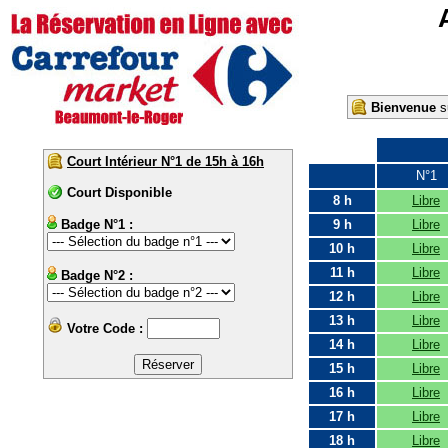
Bienvenue
su
Court Intérieur N°1 de 15h à 16h
N°1
Court Disponible
8 h
Libre
Badge N°1 :
9 h
Libre
10 h
Libre
11 h
Libre
Badge N°2 :
12 h
Libre
13 h
Libre
Votre Code :
14 h
Libre
15 h
Libre
16 h
Libre
17 h
Libre
18 h
Libre