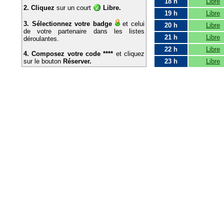
meilleur accueil !
18 h
Libre
2. Cliquez
sur un court
Libre.
19 h
Libre
3. Sélectionnez votre badge
et celui
20 h
Libre
de votre partenaire dans les listes
21 h
Libre
déroulantes.
22 h
Libre
4. Composez votre code ****
et cliquez
sur le bouton
Réserver.
23 h
Libre