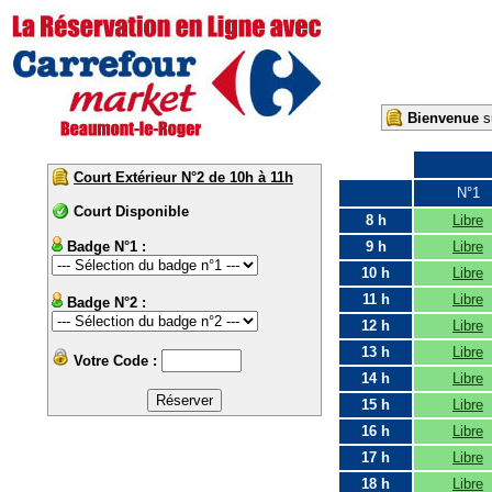
Bienvenue
su
Court Extérieur N°2 de 10h à 11h
N°1
Court Disponible
8 h
Libre
Badge N°1 :
9 h
Libre
10 h
Libre
11 h
Libre
Badge N°2 :
12 h
Libre
13 h
Libre
Votre Code :
14 h
Libre
15 h
Libre
16 h
Libre
17 h
Libre
18 h
Libre