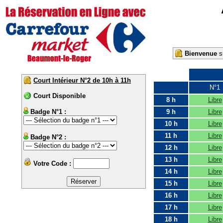
Bienvenue
su
Court Intérieur N°2 de 10h à 11h
N°1
Court Disponible
8 h
Libre
Badge N°1 :
9 h
Libre
10 h
Libre
11 h
Libre
Badge N°2 :
12 h
Libre
13 h
Libre
Votre Code :
14 h
Libre
15 h
Libre
16 h
Libre
17 h
Libre
18 h
Libre