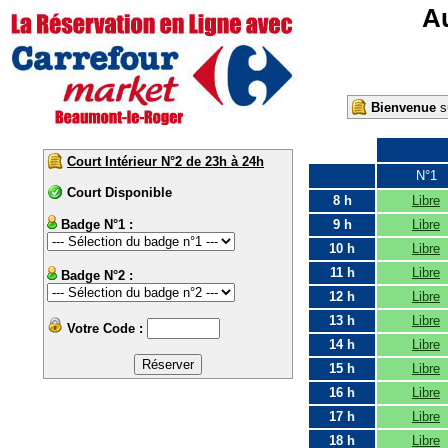
Au
Bienvenue
su
Court Intérieur N°2 de 23h à 24h
N°1
Court Disponible
8 h
Libre
Badge N°1 :
9 h
Libre
10 h
Libre
11 h
Libre
Badge N°2 :
12 h
Libre
13 h
Libre
Votre Code :
14 h
Libre
15 h
Libre
16 h
Libre
17 h
Libre
18 h
Libre