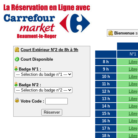
Bienvenue
su
Court Extérieur N°2 de 8h à 9h
N°1
Court Disponible
8 h
Libre
Badge N°1 :
9 h
Libre
10 h
Libre
11 h
Libre
Badge N°2 :
12 h
Libre
13 h
Libre
Votre Code :
14 h
Libre
15 h
Libre
16 h
Libre
17 h
Libre
18 h
Libre