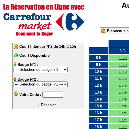
Au
Bienvenue
su
Court Intérieur N°2 de 14h à 15h
N°1
Court Disponible
8 h
Libre
Badge N°1 :
9 h
Libre
10 h
Libre
11 h
Libre
Badge N°2 :
12 h
Libre
13 h
Libre
Votre Code :
14 h
Libre
15 h
Libre
16 h
Libre
17 h
Libre
18 h
Libre