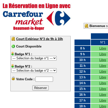
Bienvenue
su
Court Extérieur N°3 de 9h à 10h
N°1
Court Disponible
8 h
Libre
Badge N°1 :
9 h
Libre
10 h
Libre
11 h
Libre
Badge N°2 :
12 h
Libre
13 h
Libre
Votre Code :
14 h
Libre
15 h
Libre
16 h
Libre
17 h
Libre
18 h
Libre