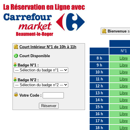
Bienvenue
su
Court Intérieur N°1 de 10h à 11h
N°1
Court Disponible
8 h
Libre
Badge N°1 :
9 h
Libre
10 h
Libre
11 h
Libre
Badge N°2 :
12 h
Libre
13 h
Libre
Votre Code :
14 h
Libre
15 h
Libre
16 h
Libre
17 h
Libre
18 h
Libre