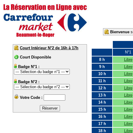
Bienvenue
su
Court Intérieur N°2 de 16h à 17h
N°1
Court Disponible
8 h
Libre
Badge N°1 :
9 h
Libre
10 h
Libre
11 h
Libre
Badge N°2 :
12 h
Libre
13 h
Libre
Votre Code :
14 h
Libre
15 h
Libre
16 h
Libre
17 h
Libre
18 h
Libre