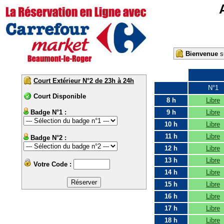
Bienvenue
su
Court Extérieur N°2 de 23h à 24h
N°1
Court Disponible
8 h
Libre
Badge N°1 :
9 h
Libre
10 h
Libre
11 h
Libre
Badge N°2 :
12 h
Libre
13 h
Libre
Votre Code :
14 h
Libre
15 h
Libre
16 h
Libre
17 h
Libre
18 h
Libre