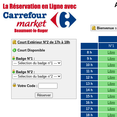
Bienvenue
su
Court Extérieur N°2 de 17h à 18h
N°1
Court Disponible
8 h
Libre
Badge N°1 :
9 h
Libre
10 h
Libre
11 h
Libre
Badge N°2 :
12 h
Libre
13 h
Libre
Votre Code :
14 h
Libre
15 h
Libre
16 h
Libre
17 h
Libre
18 h
Libre