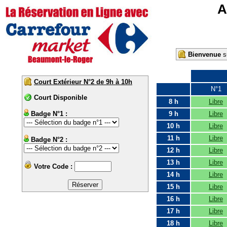
A
Bienvenue
su
Court Extérieur N°2 de 9h à 10h
N°1
Court Disponible
8 h
Libre
Badge N°1 :
9 h
Libre
10 h
Libre
11 h
Libre
Badge N°2 :
12 h
Libre
13 h
Libre
Votre Code :
14 h
Libre
15 h
Libre
16 h
Libre
17 h
Libre
18 h
Libre