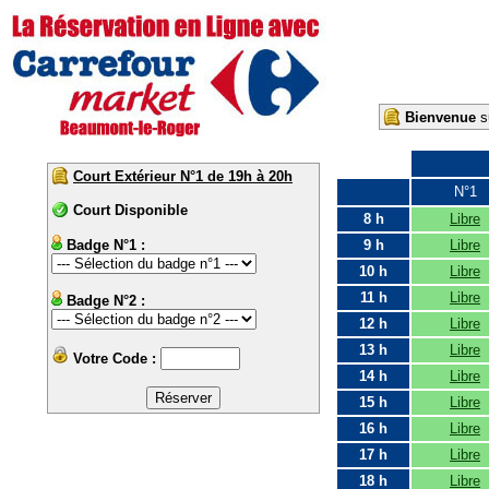
Bienvenue
su
Court Extérieur N°1 de 19h à 20h
N°1
Court Disponible
8 h
Libre
Badge N°1 :
9 h
Libre
10 h
Libre
11 h
Libre
Badge N°2 :
12 h
Libre
13 h
Libre
Votre Code :
14 h
Libre
15 h
Libre
16 h
Libre
17 h
Libre
18 h
Libre