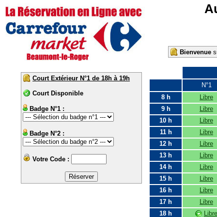
Au
Bienvenue
su
Court Extérieur N°1 de 18h à 19h
N°1
Court Disponible
8 h
Libre
Badge N°1 :
9 h
Libre
10 h
Libre
11 h
Libre
Badge N°2 :
12 h
Libre
13 h
Libre
Votre Code :
14 h
Libre
15 h
Libre
16 h
Libre
17 h
Libre
18 h
Libr