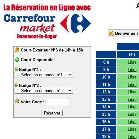
Bienvenue
su
Court Extérieur N°3 de 14h à 15h
N°1
Court Disponible
8 h
Libre
Badge N°1 :
9 h
Libre
10 h
Libre
11 h
Libre
Badge N°2 :
12 h
Libre
13 h
Libre
Votre Code :
14 h
Libre
15 h
Libre
16 h
Libre
17 h
Libre
18 h
Libre