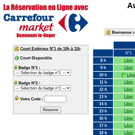
Au
Bienvenue
su
Court Extérieur N°1 de 10h à 11h
N°1
Court Disponible
8 h
Libre
Badge N°1 :
9 h
Libre
10 h
Libr
11 h
Libre
Badge N°2 :
12 h
Libre
13 h
Libre
Votre Code :
14 h
Libre
15 h
Libre
16 h
Libre
17 h
Libre
18 h
Libre