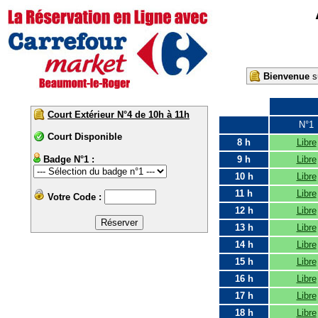
Bienvenue
su
Court Extérieur N°4 de 10h à 11h
N°1
Court Disponible
8 h
Libre
Badge N°1 :
9 h
Libre
10 h
Libre
11 h
Libre
Votre Code :
12 h
Libre
13 h
Libre
14 h
Libre
15 h
Libre
16 h
Libre
17 h
Libre
18 h
Libre