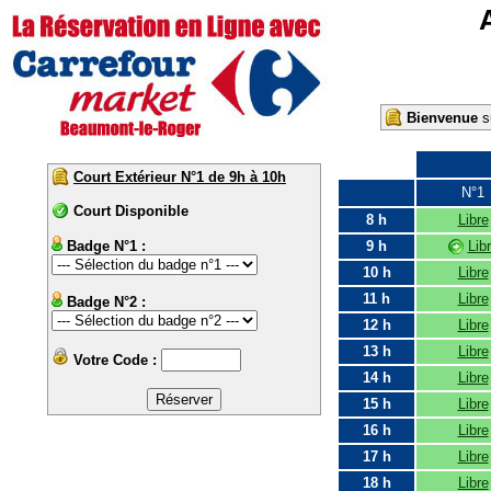
Bienvenue
su
Court Extérieur N°1 de 9h à 10h
N°1
Court Disponible
8 h
Libre
Badge N°1 :
9 h
Lib
10 h
Libre
11 h
Libre
Badge N°2 :
12 h
Libre
13 h
Libre
Votre Code :
14 h
Libre
15 h
Libre
16 h
Libre
17 h
Libre
18 h
Libre