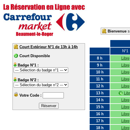
Bienvenue
su
Court Extérieur N°1 de 13h à 14h
N°1
Court Disponible
8 h
Libre
Badge N°1 :
9 h
Libre
10 h
Libre
11 h
Libre
Badge N°2 :
12 h
Libre
13 h
Lib
Votre Code :
14 h
Libre
15 h
Libre
16 h
Libre
17 h
Libre
18 h
Libre