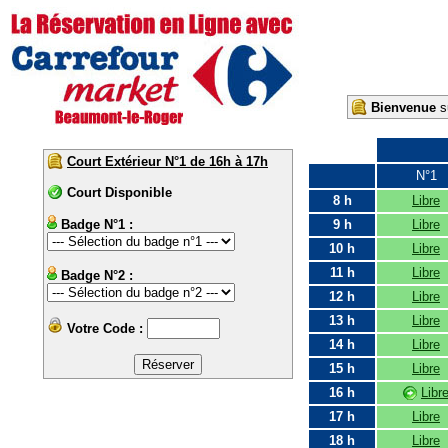
Bienvenue
su
Court Extérieur N°1 de 16h à 17h
N°1
Court Disponible
8 h
Libre
Badge N°1 :
9 h
Libre
10 h
Libre
11 h
Libre
Badge N°2 :
12 h
Libre
13 h
Libre
Votre Code :
14 h
Libre
15 h
Libre
16 h
Libr
17 h
Libre
18 h
Libre