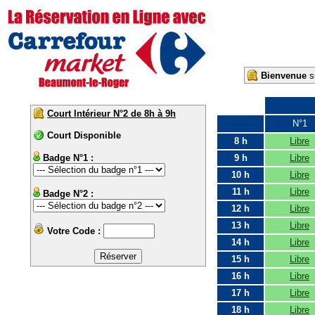
Bienvenue
su
Court Intérieur N°2 de 8h à 9h
N°1
Court Disponible
8 h
Libre
Badge N°1 :
9 h
Libre
10 h
Libre
11 h
Libre
Badge N°2 :
12 h
Libre
13 h
Libre
Votre Code :
14 h
Libre
15 h
Libre
16 h
Libre
17 h
Libre
18 h
Libre