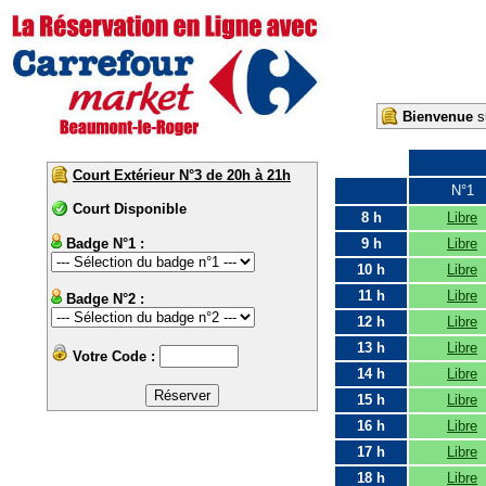
Bienvenue
su
Court Extérieur N°3 de 20h à 21h
N°1
Court Disponible
8 h
Libre
Badge N°1 :
9 h
Libre
10 h
Libre
11 h
Libre
Badge N°2 :
12 h
Libre
13 h
Libre
Votre Code :
14 h
Libre
15 h
Libre
16 h
Libre
17 h
Libre
18 h
Libre