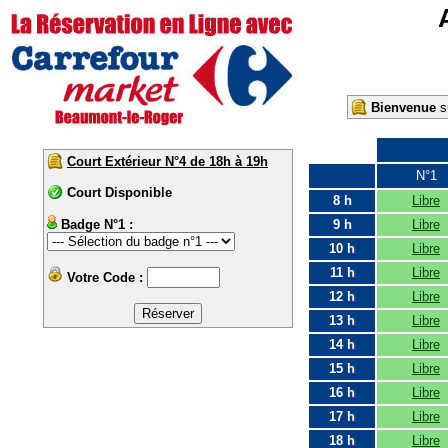
Bienvenue
su
Court Extérieur N°4 de 18h à 19h
N°1
Court Disponible
8 h
Libre
Badge N°1 :
9 h
Libre
10 h
Libre
11 h
Libre
Votre Code :
12 h
Libre
13 h
Libre
14 h
Libre
15 h
Libre
16 h
Libre
17 h
Libre
18 h
Libre