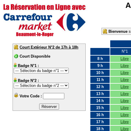
A
Bienvenue
su
Court Extérieur N°2 de 17h à 18h
N°1
Court Disponible
8 h
Libre
Badge N°1 :
9 h
Libre
10 h
Libre
11 h
Libre
Badge N°2 :
12 h
Libre
13 h
Libre
Votre Code :
14 h
Libre
15 h
Libre
16 h
Libre
17 h
Libre
18 h
Libre