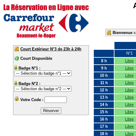
Bienvenue
su
Court Extérieur N°3 de 23h à 24h
N°1
Court Disponible
8 h
Libre
Badge N°1 :
9 h
Libre
10 h
Libre
11 h
Libre
Badge N°2 :
12 h
Libre
13 h
Libre
Votre Code :
14 h
Libre
15 h
Libre
16 h
Libre
17 h
Libre
18 h
Libre