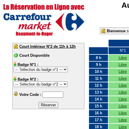
Au
Bienvenue
su
Court Intérieur N°2 de 11h à 12h
N°1
Court Disponible
8 h
Libre
Badge N°1 :
9 h
Libre
10 h
Libre
11 h
Libre
Badge N°2 :
12 h
Libre
13 h
Libre
Votre Code :
14 h
Libre
15 h
Libre
16 h
Libre
17 h
Libre
18 h
Libre