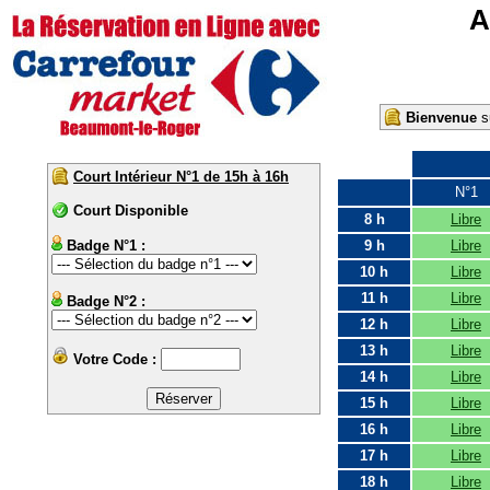
A
Bienvenue
su
Court Intérieur N°1 de 15h à 16h
N°1
Court Disponible
8 h
Libre
Badge N°1 :
9 h
Libre
10 h
Libre
11 h
Libre
Badge N°2 :
12 h
Libre
13 h
Libre
Votre Code :
14 h
Libre
15 h
Libre
16 h
Libre
17 h
Libre
18 h
Libre