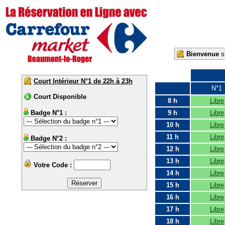
Bienvenue
su
Court Intérieur N°1 de 22h à 23h
N°1
Court Disponible
8 h
Libre
Badge N°1 :
9 h
Libre
10 h
Libre
11 h
Libre
Badge N°2 :
12 h
Libre
13 h
Libre
Votre Code :
14 h
Libre
15 h
Libre
16 h
Libre
17 h
Libre
18 h
Libre