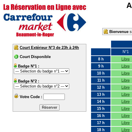
A
Bienvenue
su
Court Extérieur N°3 de 23h à 24h
N°1
Court Disponible
8 h
Libre
Badge N°1 :
9 h
Libre
10 h
Libre
11 h
Libre
Badge N°2 :
12 h
Libre
13 h
Libre
Votre Code :
14 h
Libre
15 h
Libre
16 h
Libre
17 h
Libre
18 h
Libre