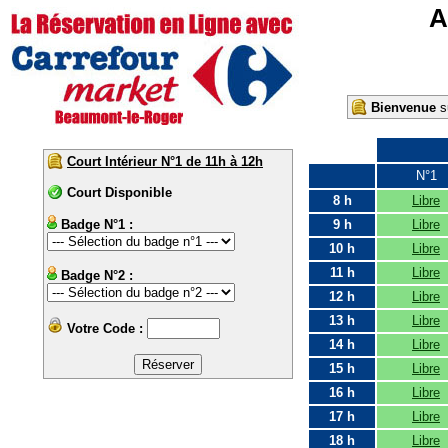
A
Bienvenue
su
Court Intérieur N°1 de 11h à 12h
N°1
Court Disponible
8 h
Libre
Badge N°1 :
9 h
Libre
10 h
Libre
11 h
Libre
Badge N°2 :
12 h
Libre
13 h
Libre
Votre Code :
14 h
Libre
15 h
Libre
16 h
Libre
17 h
Libre
18 h
Libre