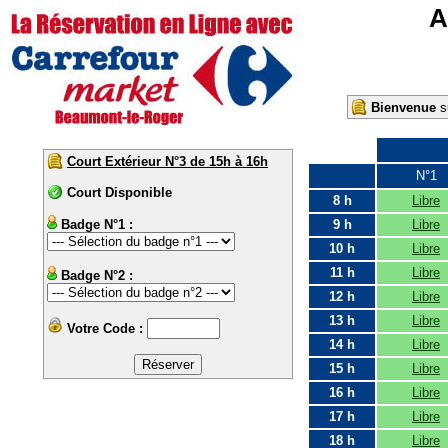
A
Bienvenue
su
Court Extérieur N°3 de 15h à 16h
N°1
Court Disponible
8 h
Libre
Badge N°1 :
9 h
Libre
10 h
Libre
11 h
Libre
Badge N°2 :
12 h
Libre
13 h
Libre
Votre Code :
14 h
Libre
15 h
Libre
16 h
Libre
17 h
Libre
18 h
Libre