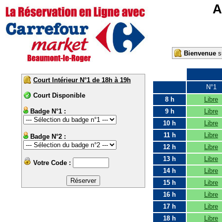
A
Bienvenue
su
Court Intérieur N°1 de 18h à 19h
N°1
Court Disponible
8 h
Libre
Badge N°1 :
9 h
Libre
10 h
Libre
11 h
Libre
Badge N°2 :
12 h
Libre
13 h
Libre
Votre Code :
14 h
Libre
15 h
Libre
16 h
Libre
17 h
Libre
18 h
Libre