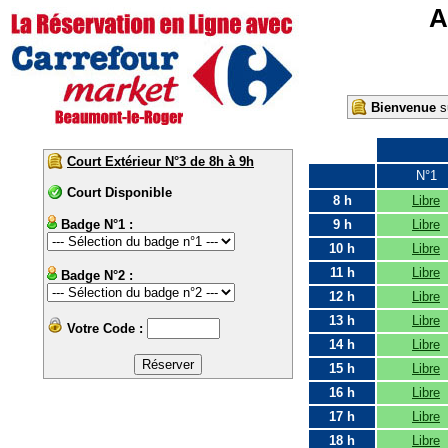
A
Bienvenue
su
Court Extérieur N°3 de 8h à 9h
N°1
Court Disponible
8 h
Libre
Badge N°1 :
9 h
Libre
10 h
Libre
11 h
Libre
Badge N°2 :
12 h
Libre
13 h
Libre
Votre Code :
14 h
Libre
15 h
Libre
16 h
Libre
17 h
Libre
18 h
Libre