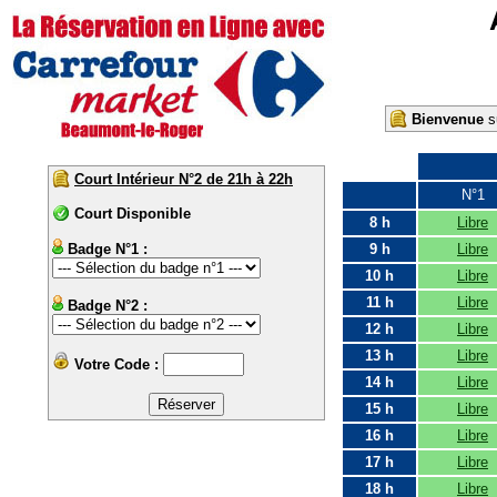
Bienvenue
su
Court Intérieur N°2 de 21h à 22h
N°1
Court Disponible
8 h
Libre
Badge N°1 :
9 h
Libre
10 h
Libre
11 h
Libre
Badge N°2 :
12 h
Libre
13 h
Libre
Votre Code :
14 h
Libre
15 h
Libre
16 h
Libre
17 h
Libre
18 h
Libre