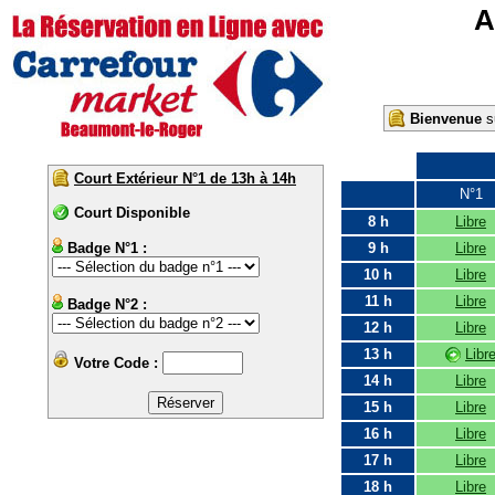
A
Bienvenue
su
Court Extérieur N°1 de 13h à 14h
N°1
Court Disponible
8 h
Libre
Badge N°1 :
9 h
Libre
10 h
Libre
11 h
Libre
Badge N°2 :
12 h
Libre
13 h
Libr
Votre Code :
14 h
Libre
15 h
Libre
16 h
Libre
17 h
Libre
18 h
Libre