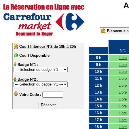
A
Bienvenue
su
Court Intérieur N°2 de 19h à 20h
N°1
Court Disponible
8 h
Libre
Badge N°1 :
9 h
Libre
10 h
Libre
11 h
Libre
Badge N°2 :
12 h
Libre
13 h
Libre
Votre Code :
14 h
Libre
15 h
Libre
16 h
Libre
17 h
Libre
18 h
Libre