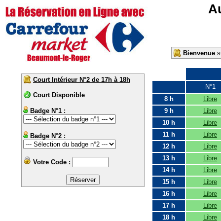
Au
Bienvenue
su
Court Intérieur N°2 de 17h à 18h
N°1
Court Disponible
8 h
Libre
Badge N°1 :
9 h
Libre
10 h
Libre
11 h
Libre
Badge N°2 :
12 h
Libre
13 h
Libre
Votre Code :
14 h
Libre
15 h
Libre
16 h
Libre
17 h
Libre
18 h
Libre