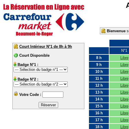
Bienvenue
su
Court Intérieur N°1 de 8h à 9h
N°1
Court Disponible
8 h
Libre
Badge N°1 :
9 h
Libre
10 h
Libre
11 h
Libre
Badge N°2 :
12 h
Libre
13 h
Libre
Votre Code :
14 h
Libre
15 h
Libre
16 h
Libre
17 h
Libre
18 h
Libre