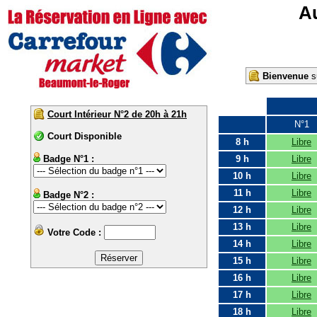
Au
Bienvenue
su
Court Intérieur N°2 de 20h à 21h
N°1
Court Disponible
8 h
Libre
Badge N°1 :
9 h
Libre
10 h
Libre
11 h
Libre
Badge N°2 :
12 h
Libre
13 h
Libre
Votre Code :
14 h
Libre
15 h
Libre
16 h
Libre
17 h
Libre
18 h
Libre