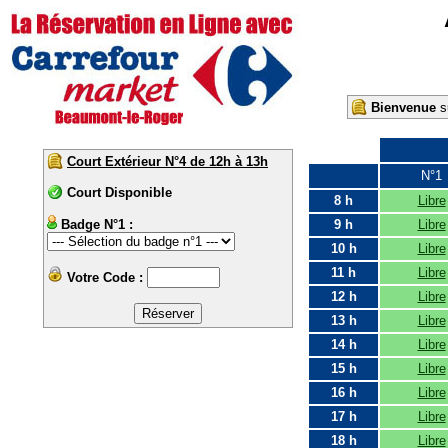
Bienvenue
su
Court Extérieur N°4 de 12h à 13h
N°1
Court Disponible
8 h
Libre
Badge N°1 :
9 h
Libre
10 h
Libre
11 h
Libre
Votre Code :
12 h
Libre
13 h
Libre
14 h
Libre
15 h
Libre
16 h
Libre
17 h
Libre
18 h
Libre