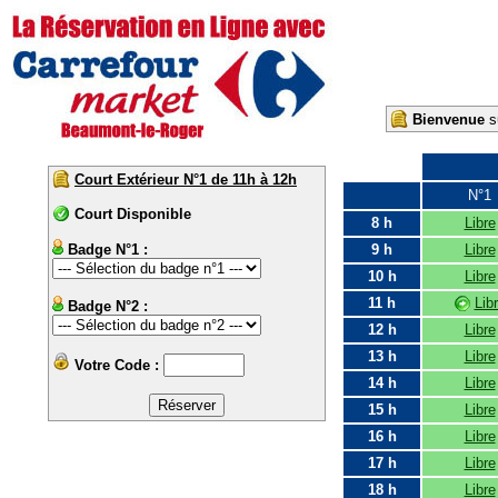
Bienvenue
su
Court Extérieur N°1 de 11h à 12h
N°1
Court Disponible
8 h
Libre
Badge N°1 :
9 h
Libre
10 h
Libre
11 h
Lib
Badge N°2 :
12 h
Libre
13 h
Libre
Votre Code :
14 h
Libre
15 h
Libre
16 h
Libre
17 h
Libre
18 h
Libre