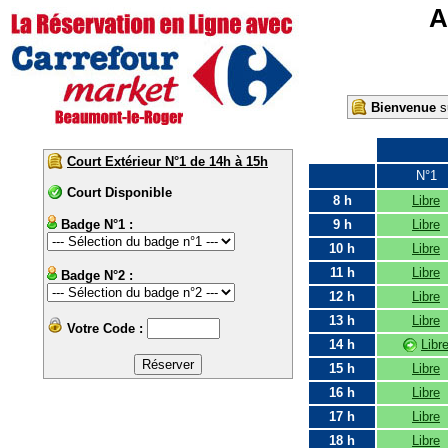
A
Bienvenue
su
Court Extérieur N°1 de 14h à 15h
N°1
Court Disponible
8 h
Libre
Badge N°1 :
9 h
Libre
10 h
Libre
11 h
Libre
Badge N°2 :
12 h
Libre
13 h
Libre
Votre Code :
14 h
Libr
15 h
Libre
16 h
Libre
17 h
Libre
18 h
Libre