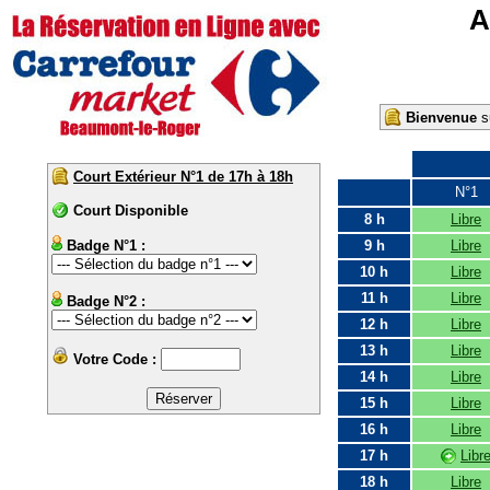
A
Bienvenue
su
Court Extérieur N°1 de 17h à 18h
N°1
Court Disponible
8 h
Libre
Badge N°1 :
9 h
Libre
10 h
Libre
11 h
Libre
Badge N°2 :
12 h
Libre
13 h
Libre
Votre Code :
14 h
Libre
15 h
Libre
16 h
Libre
17 h
Libr
18 h
Libre