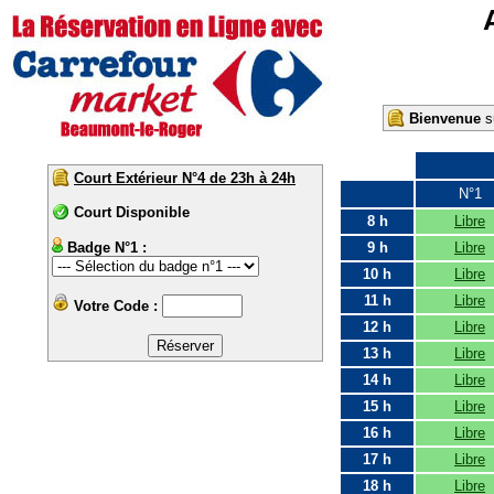
Bienvenue
su
Court Extérieur N°4 de 23h à 24h
N°1
Court Disponible
8 h
Libre
Badge N°1 :
9 h
Libre
10 h
Libre
11 h
Libre
Votre Code :
12 h
Libre
13 h
Libre
14 h
Libre
15 h
Libre
16 h
Libre
17 h
Libre
18 h
Libre