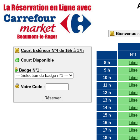
Bienvenue
su
Court Extérieur N°4 de 16h à 17h
N°1
Court Disponible
8 h
Libre
Badge N°1 :
9 h
Libre
10 h
Libre
11 h
Libre
Votre Code :
12 h
Libre
13 h
Libre
14 h
Libre
15 h
Libre
16 h
Libre
17 h
Libre
18 h
Libre